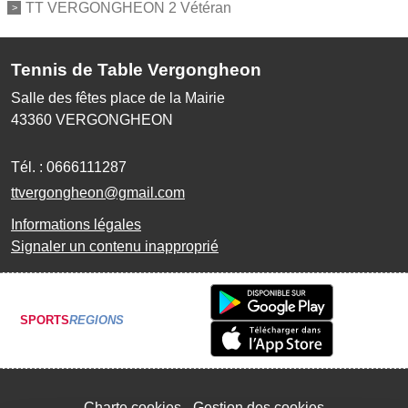
TT VERGONGHEON 2 Vétéran
Tennis de Table Vergongheon
Salle des fêtes place de la Mairie
43360
VERGONGHEON
Tél. :
0666111287
ttvergongheon@gmail.com
Informations légales
Signaler un contenu inapproprié
SPORTS
REGIONS
Charte cookies
Gestion des cookies