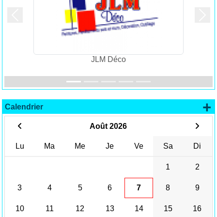
Précedent
Suiv
JLM Déco
+
Calendrier
Août 2026
Lu
Ma
Me
Je
Ve
Sa
Di
1
2
3
4
5
6
7
8
9
10
11
12
13
14
15
16