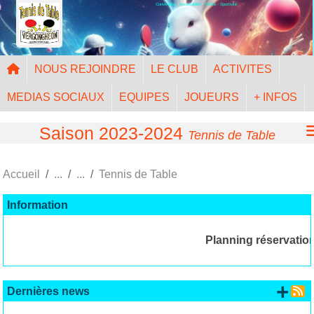
Convivialité - Accessibilité - Mixité - Sportivité
Panneau de gestion des cookies
NOUS REJOINDRE
LE CLUB
ACTIVITES
MEDIAS SOCIAUX
EQUIPES
JOUEURS
+ INFOS
Saison 2023-2024
Tennis de Table
Accueil
Tennis de Table
Information
Planning réservation
+ d
Dernières news