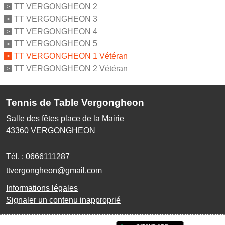
TT VERGONGHEON 2
TT VERGONGHEON 3
TT VERGONGHEON 4
TT VERGONGHEON 5
TT VERGONGHEON 1 Vétéran
TT VERGONGHEON 2 Vétéran
Tennis de Table Vergongheon
Salle des fêtes place de la Mairie
43360
VERGONGHEON
Tél. :
0666111287
ttvergongheon@gmail.com
Informations légales
Signaler un contenu inapproprié