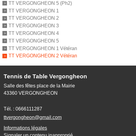
TT VERGONGHEON 5 (Ph2)
TT VERGONGHEON 1
TT VERGONGHEON 2
TT VERGONGHEON 3
TT VERGONGHEON 4
TT VERGONGHEON 5
TT VERGONGHEON 1 Vétéran
TT VERGONGHEON 2 Vétéran
Tennis de Table Vergongheon
Salle des fêtes place de la Mairie
43360
VERGONGHEON
Tél. :
0666111287
ttvergongheon@gmail.com
Informations légales
Signaler un contenu inapproprié