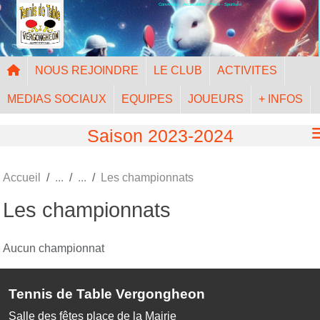
Convivialité - Accessibilité - Mixité - Sportivité
Panneau de gestion des cookies
NOUS REJOINDRE
LE CLUB
ACTIVITES
MEDIAS SOCIAUX
EQUIPES
JOUEURS
+ INFOS
Saison 2023-2024
Accueil
Les championnats
Les championnats
Aucun championnat
Tennis de Table Vergongheon
Salle des fêtes place de la Mairie