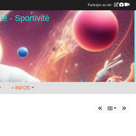
Participer au site :
té - Sportivité
+ INFOS