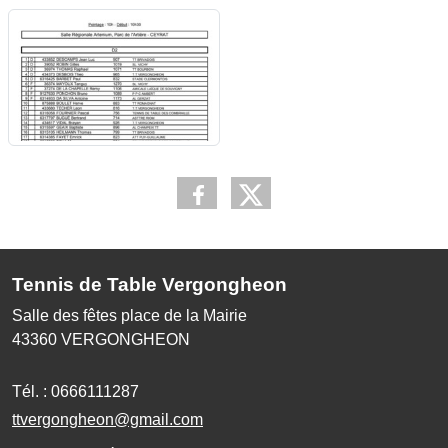
Tennis de Table Vergongheon
Salle des fêtes place de la Mairie
43360
VERGONGHEON
Tél. :
0666111287
ttvergongheon@gmail.com