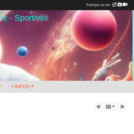
Participer au site :
té - Sportivité
+ INFOS