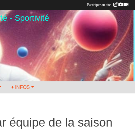
Participer au site :
té - Sportivité
+ INFOS
r équipe de la saison