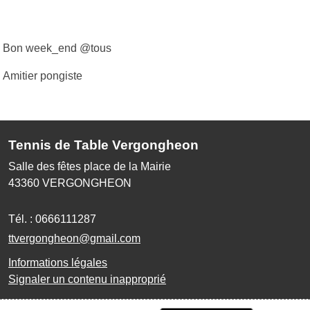
Bon week_end @tous
Amitier pongiste
Tennis de Table Vergongheon
Salle des fêtes place de la Mairie
43360
VERGONGHEON
Tél. :
0666111287
ttvergongheon@gmail.com
Informations légales
Signaler un contenu inapproprié