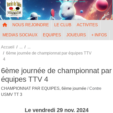
Convivialité - Accessibilité - Mixité - Sportivité
Panneau de gestion des cookies
NOUS REJOINDRE
LE CLUB
ACTIVITES
MEDIAS SOCIAUX
EQUIPES
JOUEURS
+ INFOS
Accueil
6ème journée de championnat par équipes TTV
4
6ème journée de championnat par
équipes TTV 4
CHAMPIONNAT PAR EQUIPES, 6ème journée
/ Contre
USMV TT 3
Le
vendredi
29
nov.
2024