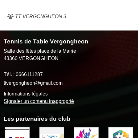
TT VERGONGHEON 3
Tennis de Table Vergongheon
Salle des fêtes place de la Mairie
43360
VERGONGHEON
Tél. :
0666111287
ttvergongheon@gmail.com
Informations légales
Signaler un contenu inapproprié
Les partenaires du club