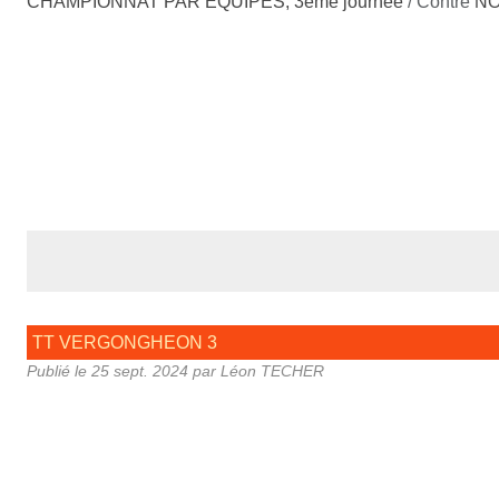
CHAMPIONNAT PAR EQUIPES, 3ème journée
/ Contre
NO
TT VERGONGHEON 3
Publié le
25 sept. 2024
par Léon TECHER