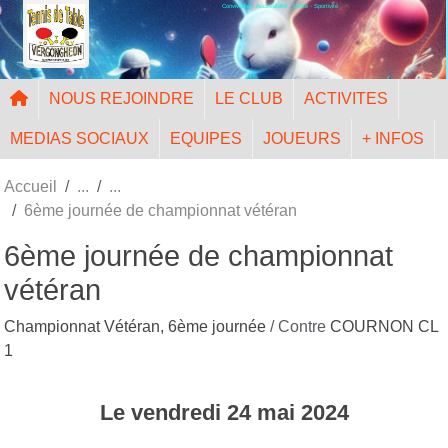
Convivialité - Accessibilité - Mixité - Sportivité
Panneau de gestion des cookies
NOUS REJOINDRE
LE CLUB
ACTIVITES
MEDIAS SOCIAUX
EQUIPES
JOUEURS
+ INFOS
Accueil
6ème journée de championnat vétéran
6ème journée de championnat
vétéran
Championnat Vétéran, 6ème journée
/ Contre
COURNON CL
1
Le
vendredi
24
mai
2024