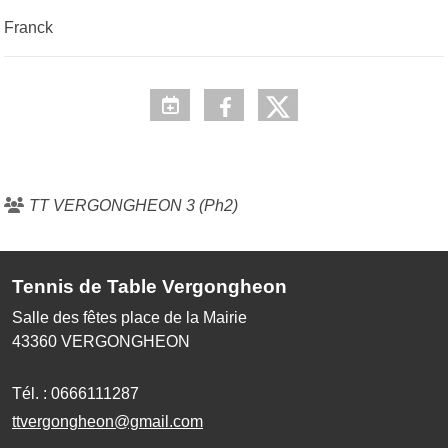
Franck
TT VERGONGHEON 3 (Ph2)
Tennis de Table Vergongheon
Salle des fêtes place de la Mairie
43360
VERGONGHEON
Tél. :
0666111287
ttvergongheon@gmail.com