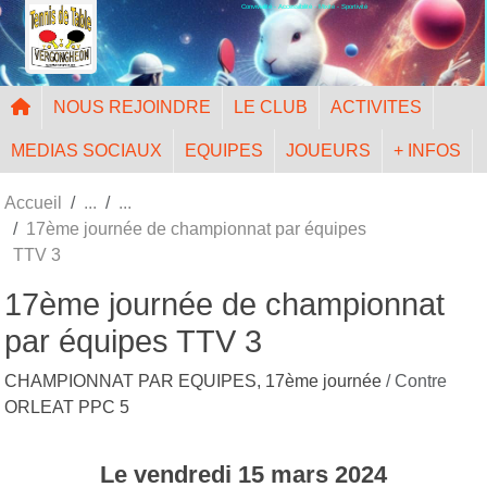
Convivialité - Accessibilité - Mixité - Sportivité
Panneau de gestion des cookies
NOUS REJOINDRE
LE CLUB
ACTIVITES
MEDIAS SOCIAUX
EQUIPES
JOUEURS
+ INFOS
Accueil
17ème journée de championnat par équipes
TTV 3
17ème journée de championnat
par équipes TTV 3
CHAMPIONNAT PAR EQUIPES, 17ème journée
/ Contre
ORLEAT PPC 5
Le
vendredi
15
mars
2024