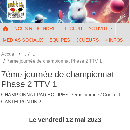
Convivialité - Accessibilité - Mixité - Sportivité
Panneau de gestion des cookies
NOUS REJOINDRE
LE CLUB
ACTIVITES
MEDIAS SOCIAUX
EQUIPES
JOUEURS
+ INFOS
Accueil
7ème journée de championnat Phase 2 TTV 1
7ème journée de championnat
Phase 2 TTV 1
CHAMPIONNAT PAR EQUIPES, 7ème journée
/ Contre
TT
CASTELPONTIN 2
Le
vendredi
12
mai
2023