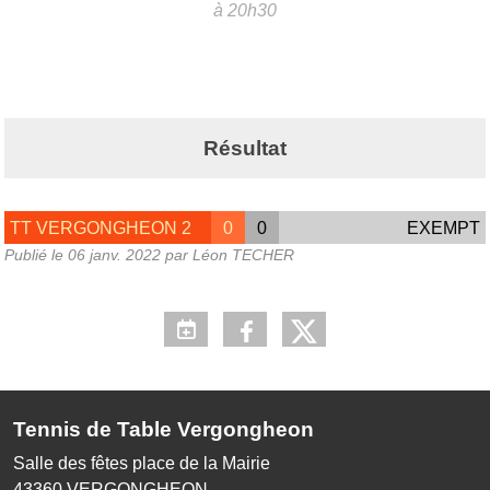
à 20h30
Résultat
TT VERGONGHEON 2
0
0
EXEMPT
Publié le
06 janv. 2022
par Léon TECHER
Tennis de Table Vergongheon
Salle des fêtes place de la Mairie
43360
VERGONGHEON