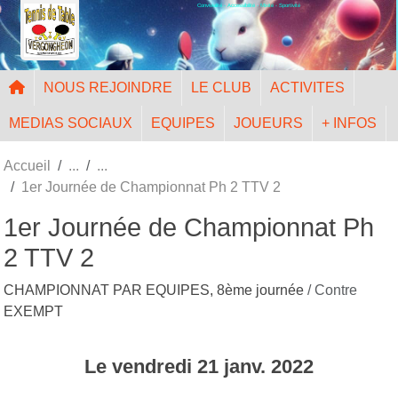
Convivialité - Accessibilité - Mixité - Sportivité
Panneau de gestion des cookies
NOUS REJOINDRE
LE CLUB
ACTIVITES
MEDIAS SOCIAUX
EQUIPES
JOUEURS
+ INFOS
Accueil
1er Journée de Championnat Ph 2 TTV 2
1er Journée de Championnat Ph
2 TTV 2
CHAMPIONNAT PAR EQUIPES, 8ème journée
/ Contre
EXEMPT
Le
vendredi
21
janv.
2022