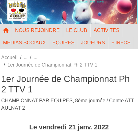
Convivialité - Accessibilité - Mixité - Sportivité
Panneau de gestion des cookies
NOUS REJOINDRE
LE CLUB
ACTIVITES
MEDIAS SOCIAUX
EQUIPES
JOUEURS
+ INFOS
Accueil
1er Journée de Championnat Ph 2 TTV 1
1er Journée de Championnat Ph
2 TTV 1
CHAMPIONNAT PAR EQUIPES, 8ème journée
/ Contre
ATT
AULNAT 2
Le
vendredi
21
janv.
2022