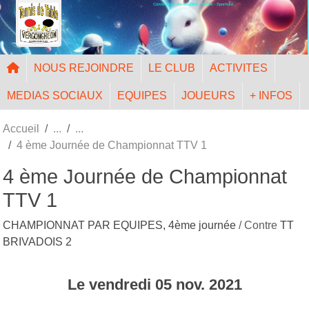
Convivialité - Accessibilité - Mixité - Sportivité
Panneau de gestion des cookies
NOUS REJOINDRE
LE CLUB
ACTIVITES
MEDIAS SOCIAUX
EQUIPES
JOUEURS
+ INFOS
Accueil
4 ème Journée de Championnat TTV 1
4 ème Journée de Championnat
TTV 1
CHAMPIONNAT PAR EQUIPES, 4ème journée
/ Contre
TT
BRIVADOIS 2
Le
vendredi
05
nov.
2021