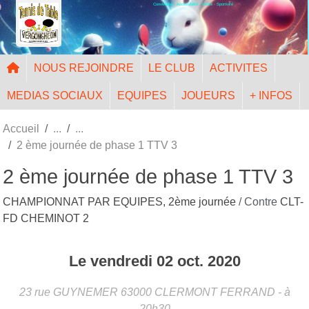
Convivialité - Accessibilité - Mixité - Sportivité
Panneau de gestion des cookies
NOUS REJOINDRE
LE CLUB
ACTIVITES
MEDIAS SOCIAUX
EQUIPES
JOUEURS
+ INFOS
Accueil
2 ème journée de phase 1 TTV 3
2 ème journée de phase 1 TTV 3
CHAMPIONNAT PAR EQUIPES, 2ème journée
/ Contre
CLT-
FD CHEMINOT 2
Le
vendredi
02
oct.
2020
23 rue GUYNEMER
63000
CLERMONT FERRAND
- à
20h30