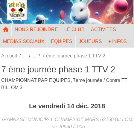
Convivialité - Accessibilité - Mixité - Sportivité
Panneau de gestion des cookies
NOUS REJOINDRE
LE CLUB
ACTIVITES
MEDIAS SOCIAUX
EQUIPES
JOUEURS
+ INFOS
Accueil
7 ème journée phase 1 TTV 2
7 ème journée phase 1 TTV 2
CHAMPIONNAT PAR EQUIPES, 7ème journée
/ Contre
TT
BILLOM 3
Le
vendredi
14
déc.
2018
GYMNASE MUNICIPAL CHAMPS DE MARS
63160
BILLOM
- de 20h30 à 00h