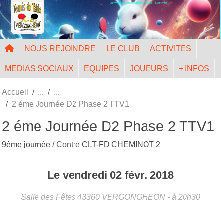
Convivialité - Accessibilité - Mixité - Sportivité
Panneau de gestion des cookies
NOUS REJOINDRE
LE CLUB
ACTIVITES
MEDIAS SOCIAUX
EQUIPES
JOUEURS
+ INFOS
Accueil
2 éme Journée D2 Phase 2 TTV1
2 éme Journée D2 Phase 2 TTV1
9ème journée
/ Contre
CLT-FD CHEMINOT 2
Le
vendredi
02
févr.
2018
Salle des Fêtes
43360
VERGONGHEON
- à 20h30