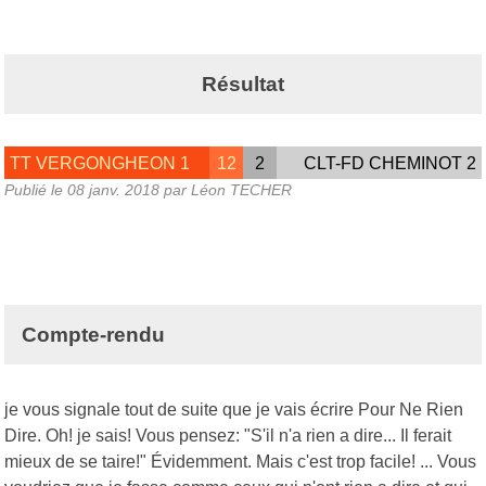
Résultat
TT VERGONGHEON 1
12
2
CLT-FD CHEMINOT 2
Publié le
08 janv. 2018
par Léon TECHER
Compte-rendu
je vous signale tout de suite que je vais écrire Pour Ne Rien
Dire. Oh! je sais! Vous pensez: "S'il n'a rien a dire... Il ferait
mieux de se taire!" Évidemment. Mais c'est trop facile! ... Vous