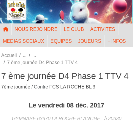
Convivialité - Accessibilité - Mixité - Sportivité
Panneau de gestion des cookies
NOUS REJOINDRE
LE CLUB
ACTIVITES
MEDIAS SOCIAUX
EQUIPES
JOUEURS
+ INFOS
Accueil
7 ème journée D4 Phase 1 TTV 4
7 ème journée D4 Phase 1 TTV 4
7ème journée
/ Contre
FCS LA ROCHE BL 3
Le
vendredi
08
déc.
2017
GYMNASE
63670
LA ROCHE BLANCHE
- à 20h30